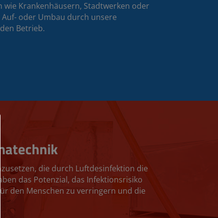
en wie Krankenhäusern, Stadtwerken oder
en Auf- oder Umbau durch unsere
den Betrieb.
matechnik
zusetzen, die durch Luftdesinfektion die
ben das Potenzial, das Infektionsrisiko
für den Menschen zu verringern und die