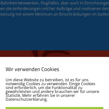
Bahnbetriebswerken, Flughäfen, aber auch in Einrichtung
nnen die Anforderungen solcher Aufträge und realisieren d
msetzung mit einem Minimum an Einschränkungen im laufen
.
Wir verwenden Cookies
Desinfektionslösungen für Kli
Um diese Website zu betreiben, ist es für uns
notwendig Cookies zu verwenden. Einige Cookies
Wir sind in der Lage, klimatechnische Lösungen um
sind erforderlich, um die Funktionalität zu
Luftqualität deutlich verbessert. Diese Lösungen ha
gewährleisten und andere brauchen wir für unsere
an Mobilitätsschwerpunkten zu senken, Gefahren 
Statistik. Mehr erfähren Sie in unserer
Datenschutzerklärung.
Lebensqualität zu erhalten.