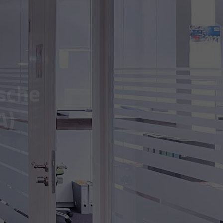
ische
A)