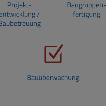
Projekt­
Baugruppen
entwicklung /
fertigung
Baubetreuung
Z
Bauüberwachung