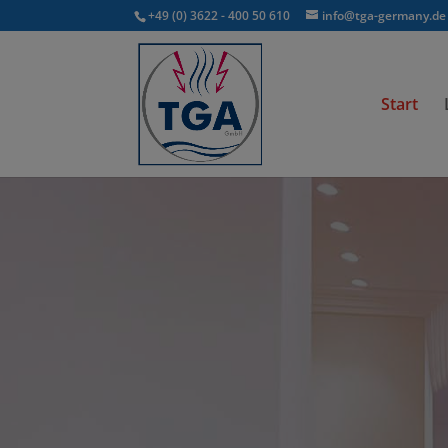
+49 (0) 3622 - 400 50 610
info@tga-germany.de
Start