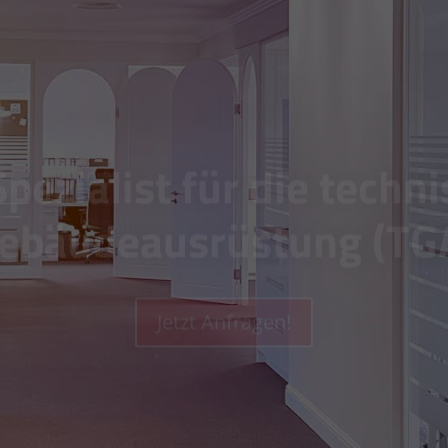
Spezialist für die techn
ebäudeausrüstung (TG
Jetzt Anfragen!