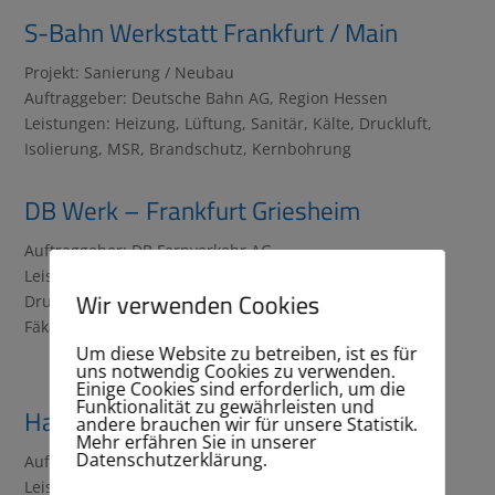
S-Bahn Werkstatt Frankfurt / Main
Projekt: Sanierung / Neubau
Auftraggeber: Deutsche Bahn AG, Region Hessen
Leistungen: Heizung, Lüftung, Sanitär, Kälte, Druckluft,
Isolierung, MSR, Brandschutz, Kernbohrung
DB Werk – Frankfurt Griesheim
Auftraggeber: DB Fernverkehr AG
Leistungen: Heizung, Lüftung, Sanitär, Klima/Kälte, RLT,
Wir verwenden Cookies
Druckluft, Medienversorgung, Elektro, MSR,
Fäkalienentsorgung
Um diese Website zu betreiben, ist es für
uns notwendig Cookies zu verwenden.
Einige Cookies sind erforderlich, um die
Funktionalität zu gewährleisten und
Hauptbahnhof Frankfurt / Main
andere brauchen wir für unsere Statistik.
Mehr erfähren Sie in unserer
Datenschutzerklärung.
Auftraggeber: DB Station & Services
Leistungen: Erneuerung Feuerlöschleitung, 3x